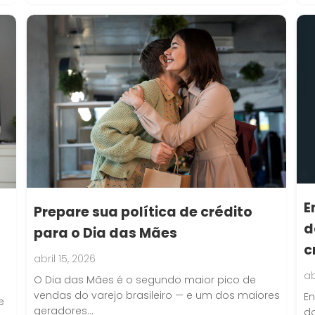
E
Prepare sua política de crédito
d
para o Dia das Mães
c
abril 15, 2026
ab
O Dia das Mães é o segundo maior pico de
vendas do varejo brasileiro — e um dos maiores
En
e
geradores…
do