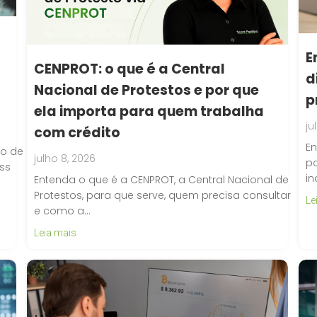
E
CENPROT: o que é a Central
d
Nacional de Protestos e por que
p
ela importa para quem trabalha
ju
com crédito
En
ro de
julho 8, 2026
po
ess
in
Entenda o que é a CENPROT, a Central Nacional de
Protestos, para que serve, quem precisa consultar
Le
e como a…
Leia mais