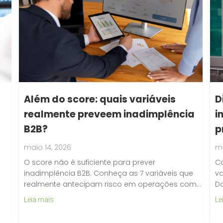
D
Além do score: quais variáveis
i
realmente preveem inadimplência
p
B2B?
ma
maio 14, 2026
Co
O score não é suficiente para prever
va
inadimplência B2B. Conheça as 7 variáveis que
D
realmente antecipam risco em operações com…
Le
Leia mais