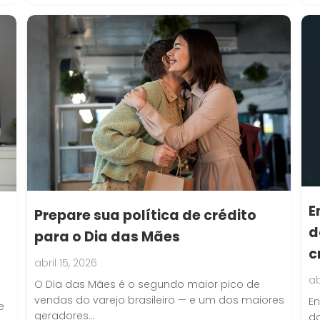
E
Prepare sua política de crédito
d
para o Dia das Mães
c
abril 15, 2026
ab
O Dia das Mães é o segundo maior pico de
vendas do varejo brasileiro — e um dos maiores
En
e
geradores…
do