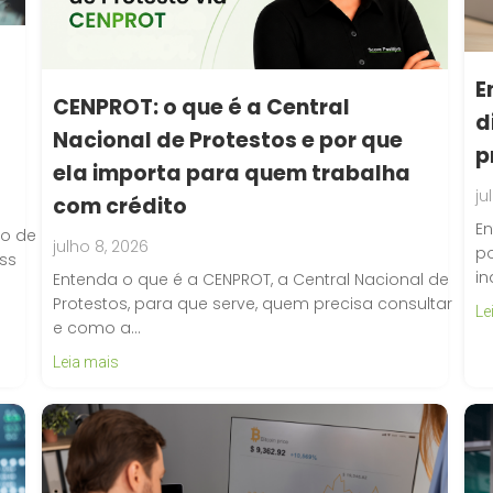
E
CENPROT: o que é a Central
d
Nacional de Protestos e por que
p
ela importa para quem trabalha
ju
com crédito
En
ro de
julho 8, 2026
po
ess
in
Entenda o que é a CENPROT, a Central Nacional de
Protestos, para que serve, quem precisa consultar
Le
e como a…
Leia mais