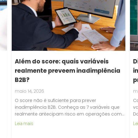
D
Além do score: quais variáveis
i
realmente preveem inadimplência
p
B2B?
ma
maio 14, 2026
Co
O score não é suficiente para prever
va
inadimplência B2B. Conheça as 7 variáveis que
D
realmente antecipam risco em operações com…
Le
Leia mais