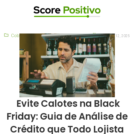
Cobrança
,
CPF
,
CPNJ
,
Fraudes e Golpes
novembro 12, 2025
Evite Calotes na Black
Friday: Guia de Análise de
Crédito que Todo Lojista