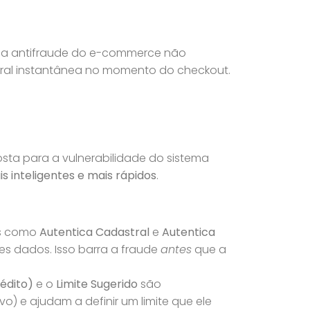
ema antifraude do e-commerce não
tral instantânea no momento do checkout.
ta para a vulnerabilidade do sistema
s inteligentes e mais rápidos
.
as como
Autentica Cadastral
e
Autentica
s dados. Isso barra a fraude
antes
que a
rédito)
e o
Limite Sugerido
são
) e ajudam a definir um limite que ele