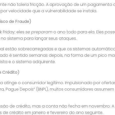
iente não tolera fricção. A aprovação de um pagamento ou
or velocidade que a vulnerabilidade se instala.
isco de Fraude)
 Friday; eles
se preparam
o ano todo para ela. Eles poss
” no sistema para lançar seus ataques.
l estão sobrecarregadas e que os sistemas automáticos 
ltado é sentido semanas depois, na forma de um pico ma
jista e o sistema adquirente.
e Crédito)
 atinge o consumidor legítimo. Impulsionado por ofertas “
a, Pague Depois” (BNPL), muitos consumidores assumem 
ssão de crédito, mas a conta não fecha em novembro. A 
 de crédito em janeiro e fevereiro do ano seguinte.