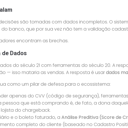
Falam
as decisões são tomadas com dados incompletos. O sist
to do banco, que por sua vez não tem a validação cadas
dadores encontram as brechas.
a de Dados
s do século 21 com ferramentas do século 20. A respos
cção — isso mataria as vendas. A resposta é usar
dados mai
atua como um pilar de defesa para o ecossistema:
der apenas do CVV (código de segurança), ferrament
 pessoa que está comprando é, de fato, a dona daquele
lojista do chargeback.
iário e o boleto faturado, a
Análise Preditiva (Score de C
ento completo do cliente (baseado no Cadastro Positivo