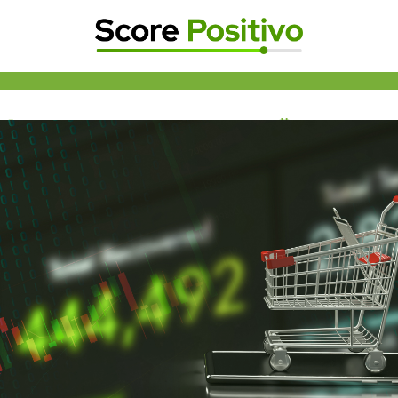
Cobrança
,
Gestão
,
Tomada de decições
novembro 24, 2025