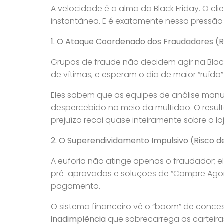
A velocidade é a alma da Black Friday. O cl
instantânea. E é exatamente nessa pressão p
1. O Ataque Coordenado dos Fraudadores (R
Grupos de fraude não decidem agir na Black
de vítimas, e esperam o dia de maior “ruído
Eles sabem que as equipes de análise manua
despercebido no meio da multidão. O resu
prejuízo recai quase inteiramente sobre o lo
2. O Superendividamento Impulsivo (Risco d
A euforia não atinge apenas o fraudador; ela
pré-aprovados e soluções de “Compre Agor
pagamento.
O sistema financeiro vê o “boom” de conce
inadimplência
que sobrecarrega as carteiras