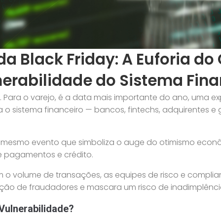
a Black Friday: A Euforia d
nerabilidade do Sistema Fina
. Para o varejo, é a data mais importante do ano, uma 
o sistema financeiro — bancos, fintechs, adquirentes e g
: o mesmo evento que simboliza o auge do otimismo eco
e pagamentos e crédito.
 o volume de transações, as equipes de risco e complia
ação de fraudadores e mascara um risco de inadimplência
Vulnerabilidade?